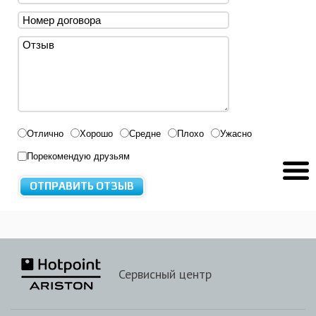
Отлично
Хорошо
Средне
Плохо
Ужасно
Порекомендую друзьям
Сервисный центр