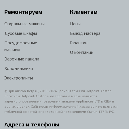
Ремонтируем
Клиентам
Стиральные машины
Цены
Духовые шкафы
Выезд мастера
Посудомоечные
Гарантии
машины
О компании
Варочные панели
Холодильники
Электроплиты
© spb.ariston-help.ru, 2015-2026 - ремонт техники Hotpoint-Ariston.
Логотипы Hotpoint-Ariston и ее торговые марки являются
зарегистрированными товарными знаками Appliances LTD в США и
других странах. Сайт носит информационный характер и не является
публичной офертой, определяемой положениями Статьи 437 ГК РФ.
Адреса и телефоны