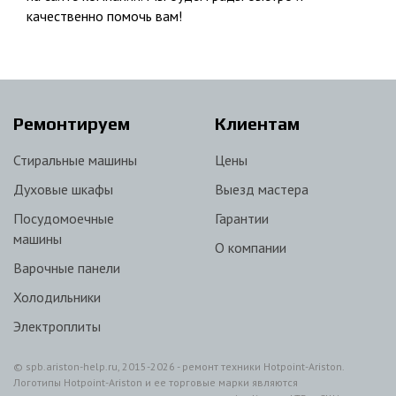
качественно помочь вам!
Ремонтируем
Клиентам
Стиральные машины
Цены
Духовые шкафы
Выезд мастера
Посудомоечные
Гарантии
машины
О компании
Варочные панели
Холодильники
Электроплиты
© spb.ariston-help.ru, 2015-2026 - ремонт техники Hotpoint-Ariston.
Логотипы Hotpoint-Ariston и ее торговые марки являются